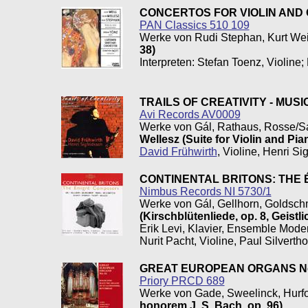
CONCERTOS FOR VIOLIN AND
PAN Classics 510 109
Werke von Rudi Stephan, Kurt Wei
38)
Interpreten: Stefan Toenz, Violine;
TRAILS OF CREATIVITY - MU
Avi Records AV0009
Werke von Gál, Rathaus, Rosse/S
Wellesz (Suite for Violin and Pia
David Frühwirth
, Violine, Henri Si
CONTINENTAL BRITONS: THE
Nimbus Records NI 5730/1
Werke von Gál, Gellhorn, Goldschm
(Kirschblütenliede, op. 8, Geistli
Erik Levi, Klavier, Ensemble Modern
Nurit Pacht, Violine, Paul Silverth
GREAT EUROPEAN ORGANS No
Priory PRCD 689
Werke von Gade, Sweelinck, Hurf
honorem J. S. Bach, op. 96)