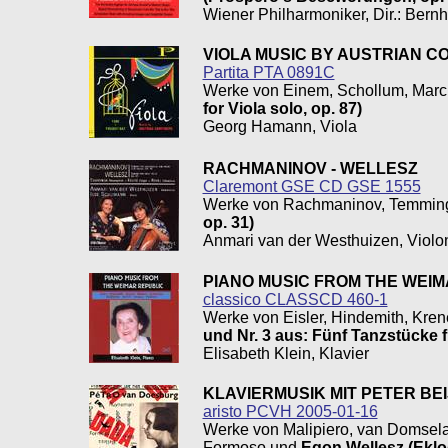
Wiener Philharmoniker, Dir.: Bernh
VIOLA MUSIC BY AUSTRIAN 
Partita PTA 0891C
Werke von Einem, Schollum, Marck
for Viola solo, op. 87)
Georg Hamann, Viola
RACHMANINOV - WELLESZ
Claremont GSE CD GSE 1555
Werke von Rachmaninov, Temming
op. 31)
Anmari van der Westhuizen, Violo
PIANO MUSIC FROM THE WEI
classico CLASSCD 460-1
Werke von Eisler, Hindemith, Kre
und Nr. 3 aus: Fünf Tanzstücke fü
Elisabeth Klein, Klavier
KLAVIERMUSIK MIT PETER B
aristo PCVH 2005-01-16
Werke von
Malipiero,
van Domselae
Formoso und
Egon Wellesz (Eklog