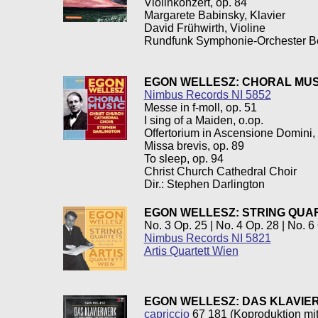
Violinkonzert, op. 84
Margarete Babinsky, Klavier
David Frühwirth, Violine
Rundfunk Symphonie-Orchester Ber
EGON WELLESZ: CHORAL MUS
Nimbus Records NI 5852
Messe in f-moll, op. 51
I sing of a Maiden, o.op.
Offertorium in Ascensione Domini, 
Missa brevis, op. 89
To sleep, op. 94
Christ Church Cathedral Choir
Dir.: Stephen Darlington
EGON WELLESZ:
STRING QUA
No. 3 Op. 25 | No. 4 Op. 28 | No. 6
Nimbus Records NI 5821
Artis Quartett Wien
EGON WELLESZ: DAS KLAVI
capriccio
67 181 (Koproduktion mi