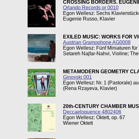
CROSSING BORDERS. EUGENI
Orlando Records or 0010
Egon Wellesz: Sechs Klavierstücke,
Eugenie Russo, Klavier
EXILED MUSIC: WORKS FOR VI
Austrian Gramophone AG0008
Egon Wellesz: Fünf Miniaturen für 
Setareh Najfar-Nahvi, Violine; Th
METAMODERN GEOMETRY CLA
Ginovski 001
Egon Wellesz: Nr. 1 (Pastorale) au
(Rena Rzayeva, Klavier)
20th-CENTURY CHAMBER MUS
Deccaeloquence 4802406
Egon Wellesz: Oktett, op. 67
Wiener Oktett