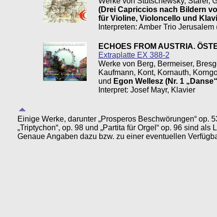
Werke von Stutschewsky, Starer, G
(Drei Capriccios nach Bildern v
für Violine, Violoncello und Klavi
Interpreten: Amber Trio Jerusalem 
ECHOES FROM AUSTRIA. ÖST
Extraplatte EX 388-2
Werke von Berg, Bermeiser, Bresge
Kaufmann, Kont, Kornauth, Korngold
und
Egon Wellesz (Nr. 1 „Danse“
Interpret: Josef Mayr, Klavier
Einige Werke, darunter „Prosperos Beschwörungen“ op. 53, „O
„Triptychon“, op. 98 und „Partita für Orgel“ op. 96 sind als
Genaue Angaben dazu bzw. zu einer eventuellen Verfügbark