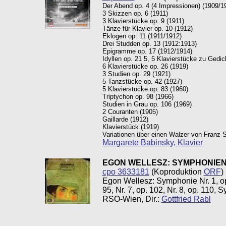
Der Abend op. 4 (4 Impressionen) (1909/1
3 Skizzen op. 6 (1911)
3 Klavierstücke op. 9 (1911)
Tänze für Klavier op. 10 (1912)
Eklogen op. 11 (1911/1912)
Drei Studden op. 13 (1912:1913)
Epigramme op. 17 (1912/1914)
Idyllen op. 21 5, 5 Klavierstücke zu Gedi
6 Klavierstücke op. 26 (1919)
3 Studien op. 29 (1921)
5 Tanzstücke op. 42 (1927)
5 Klavierstücke op. 83 (1960)
Triptychon op. 98 (1966)
Studien in Grau op. 106 (1969)
2 Couranten (1905)
Gaillarde (1912)
Klavierstück (1919)
Variationen über einen Walzer von Franz 
Margarete Babinsky, Klavier
EGON WELLESZ: SYMPHONIEN 
cpo 3633181
(Koproduktion
ORF
)
Egon Wellesz: Symphonie Nr. 1, op. 62
95, Nr. 7, op. 102, Nr. 8, op. 110,
RSO-Wien, Dir.:
Gottfried Rabl