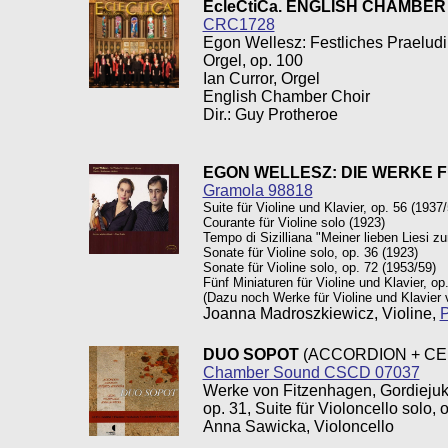
EcleCtiCa. ENGLISH CHAMBER
CRC1728
Egon Wellesz: Festliches Praeludi
Orgel, op. 100
Ian Curror, Orgel
English Chamber Choir
Dir.: Guy Protheroe
EGON WELLESZ: DIE WERKE F
Gramola 98818
Suite für Violine und Klavier, op. 56 (1937/
Courante für Violine solo (1923)
Tempo di Sizilliana "Meiner lieben Liesi z
Sonate für Violine solo, op. 36 (1923)
Sonate für Violine solo, op. 72 (1953/59)
Fünf Miniaturen für Violine und Klavier, op
(Dazu noch Werke für Violine und Klavier
Joanna Madroszkiewicz, Violine,
P
DUO SOPOT
(ACCORDION + CE
Chamber Sound CSCD 07037
Werke von Fitzenhagen, Gordiejuk,
op. 31, Suite für Violoncello solo, 
Anna Sawicka, Violoncello