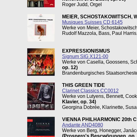
Roger Judd, Orgel
MEIER, SCHOSTAKOWITSCH, 
Musiques Suisses CD 6145
Werke von Meier, Schostakowitsc
Rudolf Mazzola, Bass, Paul Harris
EXPRESSIONISMUS
Signum SIG X121-00
Werke von Casella, Goossens, Sch
op. 12)
Brandenburgisches Staatsorcheste
THIS GREEN TIDE
Clarinet Classics CC0012
Werke von Lutyens, Bennett, Cook
Klavier, op. 34)
Georgina Dobrée, Klarinette, Sus
VIENNA PHILHARMONIC 20th CE
Andante AND4080
Werke von Berg, Honegger, Janác
(Prospero's Bescwörungen, op. 