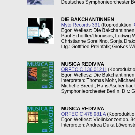
Deutsches Symphonieorchester Ber
DIE BAKCHANTINNEN
Myto Records 331
(Koproduktion:
Egon Wellesz: Die Bakchantinnen,
Paul Schöffler/Dionysos, Ludwig W
Christianne Sorell/Ino, Sonja Dra
Ltg.: Gottfried Preinfalk; Großes W
MUSICA REDIVIVA
ORFEO C 136 012 H
(Koproduktio
Egon Wellesz: Die Bakchantinnen,
Interpreten: Thomas Mohr, Michael
Michelle Breedt, Hans Aschenbach,
Symphonieorchester Berlin, Dir.: G
MUSICA REDIVIVA
ORFEO C 478 981 A
(Koproduktio
Egon Wellesz: Violinkonzert op. 
Interpreten: Andrea Duka Löwenste