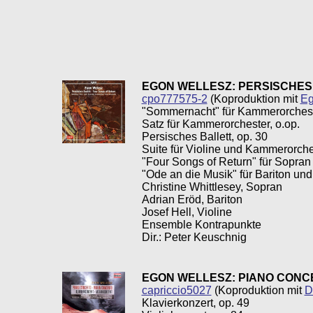
EGON WELLESZ: PERSISCHES
cpo777575-2
(Koproduktion mit
Eg
"Sommernacht" für Kammerorchest
Satz für Kammerorchester, o.op.
Persisches Ballett, op. 30
Suite für Violine und Kammerorche
"Four Songs of Return" für Sopra
"Ode an die Musik" für Bariton un
Christine Whittlesey, Sopran
Adrian Eröd, Bariton
Josef Hell, Violine
Ensemble Kontrapunkte
Dir.: Peter Keuschnig
EGON WELLESZ: PIANO CONC
capriccio5027
(Koproduktion mit
D
Klavierkonzert, op. 49